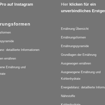
Pro auf Instagram
Hier
klicken für ein
unverbindliches Erstge
rungsformen
Ernährung Übersicht
sformen
Ernährungsformen
spyramide
Ernährungspyramide
anz: detaillierte Informationen
Grundlagen der Ernährung
en ernähren
Ausgewogen ernähren
ene Ernährung und
Ausgewogene Ernährung und
rate
Kohlenhydrate
Energiebilanz: detaillierte Infor
Nährstoffe
Kohlenhydrate