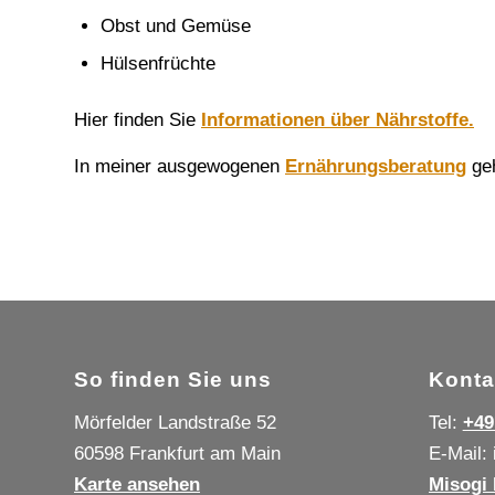
Obst und Gemüse
Hülsenfrüchte
Hier finden Sie
Informationen über Nährstoffe.
In meiner ausgewogenen
Ernährungsberatung
geh
So finden Sie uns
Konta
Mörfelder Landstraße 52
Tel:
+49
60598 Frankfurt am Main
E-Mail:
Karte ansehen
Misogi 