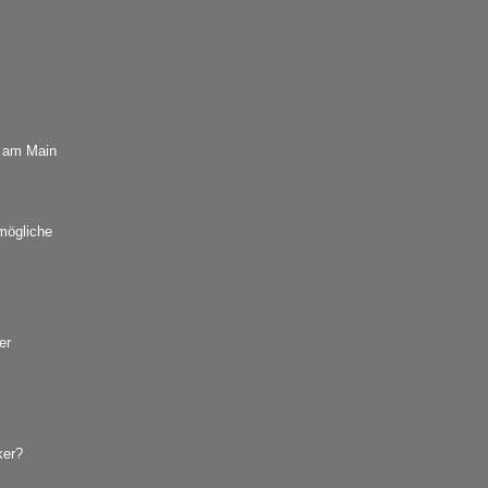
t am Main
 mögliche
er
ker?