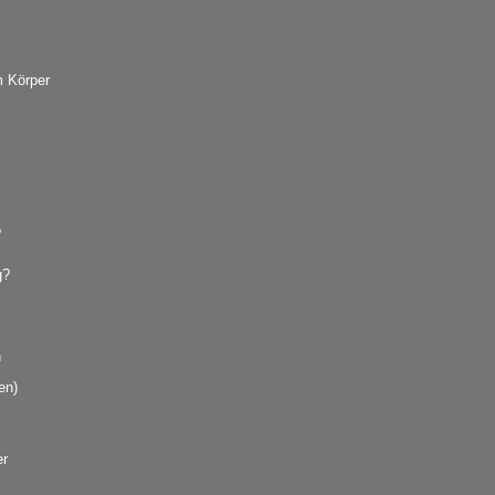
 Körper
?
g?
n
en)
er