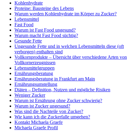
Kohlenhydrate
Proteine: Bausteine des Lebens
Warum werden Kohlenhydrate im Körper zu Zucker?
Lebensmittel
Fast Food
Warum ist Fast Food ungesund?
Warum macht Fast Food süchtig?
Gesunde Fette
Ungesunde Fette und in welchen Lebensmitteln diese (oft
verborgen) enthalten sind
Vollkornprodukte – Übersicht über verschiedene Arten von
Vollkornerzeugnissen
Lebensmittelgruppen
Ernährungsberatung
Ernährungsberatung in Frankfurt am Main
Ernährungsumstellung
Diäten – Definition, Nutzen und mögliche Risiken
Weniger Zucker
Warum ist Ernährung ohne Zucker schwierig?
Warum ist Zucker ungesund?
Was sind die Nachteile von Zucker?
Wie kann ich die Zuckerfalle umgehen?
Kontakt Michaela Graefe
Michaela Graefe Profil